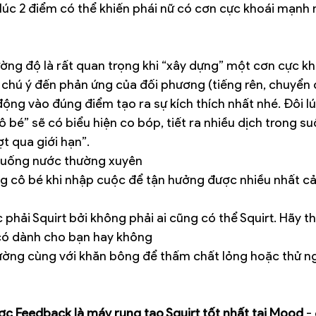
 lúc 2 điểm có thể khiến phái nữ có cơn cực khoái mạnh 
ường độ là rất quan trọng khi “xây dựng” một cơn cực kh
chú ý đến phản ứng của đối phương (tiếng rên, chuyển 
động vào đúng điểm tạo ra sự kích thích nhất nhé. Đôi lú
ô bé” sẽ có biểu hiện co bóp, tiết ra nhiều dịch trong suố
t qua giới hạn”.
 uống nước thường xuyên
g cô bé khi nhập cuộc để tận hưởng được nhiều nhất c
 phải Squirt bởi không phải ai cũng có thể Squirt. Hãy 
 có dành cho bạn hay không
ường cùng với khăn bông để thấm chất lỏng hoặc thử n
ợc Feedback là máy rung tạo Squirt tốt nhất tại Mood
 -