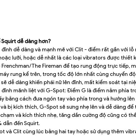
 Squirt dễ dàng hơn?
 đỉnh dễ dàng và mạnh mẽ với Clit - điểm rất gần với lỗ 
oặc lưỡi, hoặc dễ nhất là các loại vibrators được thiết 
e Frenchman/The Fireman để tạo rung động trực tiếp, mã
ại máy rung kể trên, trong tốc độ lớn nhất cùng chuyển độ
 sẽ dễ dàng khiến phái nữ lên đỉnh, mất kiểm soát tại niệ
n đỉnh mãnh liệt với G-Spot: Điểm G là điểm nằm phía t
ấy bằng cách đưa ngón tay vào phía trong và hướng lên t
và bị kích thích, G-Spot sẽ sưng nhẹ lên và dễ dàng để 
n chạm và kích thích nhẹ, tăng dần cường độ cũng có thể
 dẫn đến Squirt.
t và Clit cùng lúc bằng hai tay hoặc sử dụng thêm vibra