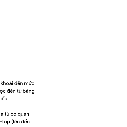
c khoái đến mức 
ược đến từ bàng 
iểu. 
ra từ cơ quan 
-top (lên đến 