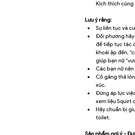
Kích thích cùng
Lưu ý rằng:
Sự liên tục và c
Đối phương hãy 
để tiếp tục tác 
khoái ập đến, “c
giúp bạn nữ “vượ
Các bạn nữ nên
Cố gắng thả lỏn
xúc.
Đừng áp lực việc
xem liệu Squirt
Hãy chuẩn bị gi
toilet. 
Sản phẩm gợi ý - Đư