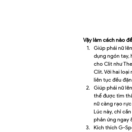
Vậy làm cách nào để
Giúp phái nữ lên
dụng ngón tay, h
cho Clit như Th
Clit. Với hai lo
liên tục đều đặn
Giúp phái nữ lê
thể được tìm th
nữ càng rạo rực 
Lúc này, chỉ cầ
phản ứng ngay &
Kích thích G-Spo