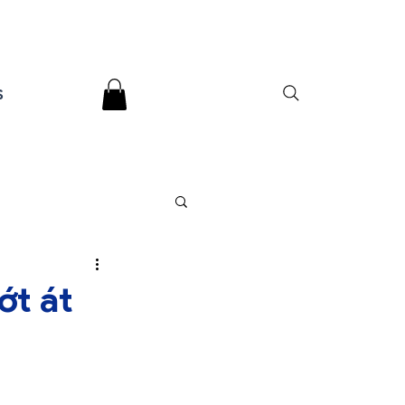
s
ớt át