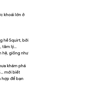
c khoái lớn ở 
 hề Squirt, bởi 
, tâm lý…
 hệ, giống như 
chưa khám phá 
.. mới biết 
h hợp để bạn 