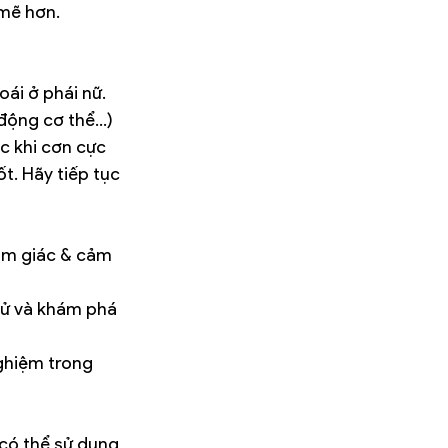
mẽ hơn. 
oái ở phái nữ.
động cơ thể…) 
c khi cơn cực 
t. Hãy tiếp tục 
ảm giác & cảm 
thử và khám phá 
ghiệm trong 
 có thể sử dụng 