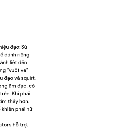
niệu đạo: Sử 
kế dành riêng 
nh liệt đến 
ng “vuốt ve” 
u đạo và squirt.
rong âm đạo, có 
rên. Khi phái 
tìm thấy hơn. 
 khiến phái nữ 
tors hỗ trợ. 