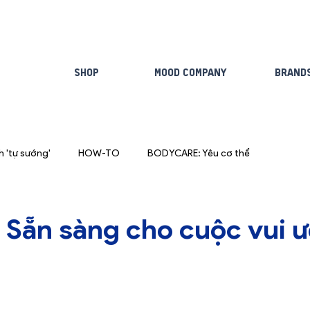
Shop
Mood Company
Brand
 'tự sướng'
HOW-TO
BODYCARE: Yêu cơ thể
 Sẵn sàng cho cuộc vui ư