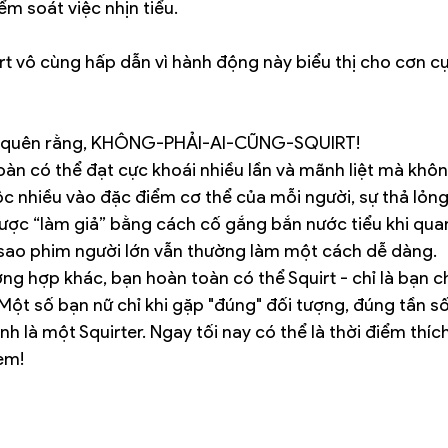
ểm soát việc nhịn tiểu.
irt vô cùng hấp dẫn vì hành động này biểu thị cho cơn cự
ng quên rằng, KHÔNG-PHẢI-AI-CŨNG-SQUIRT!
àn có thể đạt cực khoái nhiều lần và mãnh liệt mà không
c nhiều vào đặc điểm cơ thể của mỗi người, sự thả lỏng
ược “làm giả” bằng cách cố gắng bắn nước tiểu khi quan
sao phim người lớn vẫn thường làm một cách dễ dàng.
ng hợp khác, bạn hoàn toàn có thể Squirt - chỉ là bạn 
Một số bạn nữ chỉ khi gặp "đúng" đối tượng, đúng tần số.
nh là một Squirter. Ngay tối nay có thể là thời điểm thíc
em! 