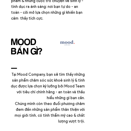
phẩm & những cuộc trò chuyện về sinh lý -
tình dục ra ánh sáng: nơi bạn tự do - an
toàn - cởi mở lựa chọn những gì khiến bạn
cảm thấy tích cực.
MOOD
​BÁN GÌ?​
Tại Mood Company, bạn sẽ tìm thấy những
sản phẩm chăm sóc sức khoẻ sinh lý & tình
dục được lựa chọn kỹ lưỡng bởi Mood Team
với tiêu chí chính hãng - an toàn và thấu
hiểu những gì bạn cần.
Chúng mình còn theo đuổi phương châm
đem đến những sản phẩm thân thiện với
mọi giới tính, có tính thẩm mỹ cao & chất
lượng vượt trội.