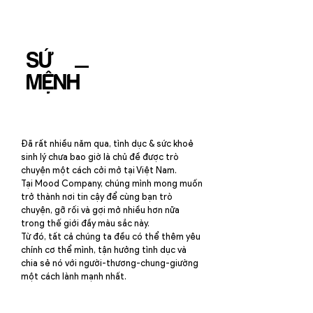
SỨ ​
​MỆNH
Đã rất nhiều năm qua, tình dục & sức khoẻ
sinh lý chưa bao giờ là chủ đề được trò
chuyện một cách cởi mở tại Việt Nam.​
Tại Mood Company, chúng mình mong muốn
trở thành nơi tin cậy để cùng bạn trò
chuyện, gỡ rối và gợi mở nhiều hơn nữa
trong thế giới đầy màu sắc này.
​Từ đó, tất cả chúng ta đều có thể thêm yêu
chính cơ thể mình, tận hưởng tình dục và
chia sẻ nó với người-thương-chung-giường
một cách lành mạnh nhất.