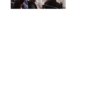
​Tình dục lên giảng đường
Mood đã có mặt tại Fulbright University
trong bài nói nhỏ chia sẻ về 'Cách sử
dụng Cốc nguyệt san' & 'Vai trò chủ
động của nữ giới trong tình dục'
​Mood quan tâm đến việc chia sẻ những
gì mình biết, cập nhật những thông tin từ
cộng đồng sex-tech thế giới và đem đến
kiến thức cho bạn.