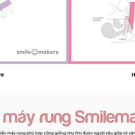
00:12
re
H
n máy rung Smilem
iếc máy rung phù hợp cũng giống như tìm được người yêu giữa vô vàn