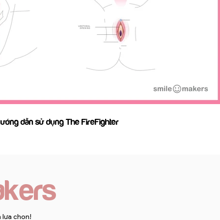
Phát video
00:18
ướng dẫn sử dụng The FireFighter
akers
 lựa chọn!