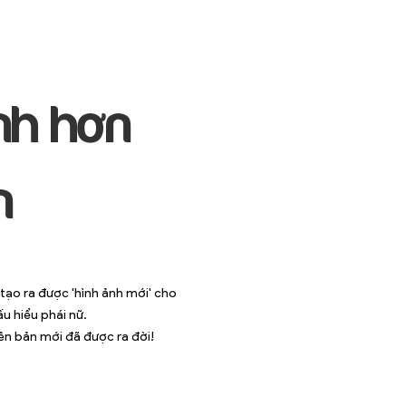
nh hơn
n
tạo ra được 'hình ảnh mới' cho
u hiểu phái nữ.
iên bản mới đã được ra đời!