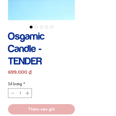
Osgamic
Candle -
TENDER
Giá
699.000 ₫
Số lượng
*
Thêm vào giỏ