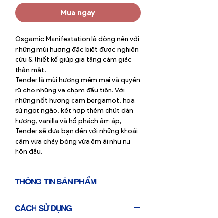
Mua ngay
Osgamic Manifestation là dòng nến với
những mùi hương đặc biệt được nghiên
cứu & thiết kế giúp gia tăng cảm giác
thân mật.
Tender là mùi hương mềm mại và quyến
rũ cho những va chạm đầu tiên. Với
những nốt hương cam bergamot, hoa
sứ ngọt ngào, kết hợp thêm chút đàn
hương, vanilla và hổ phách ấm áp,
Tender sẽ đưa bạn đến với những khoái
cảm vừa cháy bỏng vừa êm ái như nụ
hôn đầu.
THÔNG TIN SẢN PHẨM
Sản xuất tại Pháp
CÁCH SỬ DỤNG
30 giờ cháy liên tục