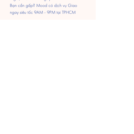
Bạn cần gấp? Mood có dịch vụ Giao
ngay siêu tốc 9AM - 9PM tại TPHCM
Thanh Toán
Chuyển khoản
MOMO
Paypal
​Tiền mặt khi nhận hàng
Hỗ trợ 24/7