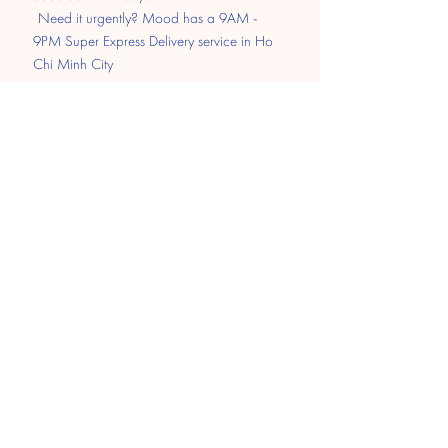
​
Need it urgently? Mood has a 9AM -
9PM Super Express Delivery service in Ho
Chi Minh City
Pay
Transfer
MOMO
Paypal
​Cash on delivery