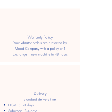
​Warranty Policy
Your vibrator orders are protected by
Mood Company with a policy of 1
Exchange 1 new machine in 48 hours
Delivery
Standard delivery time:
HCMC: 1-3 days
​Suburban: 2-4 days