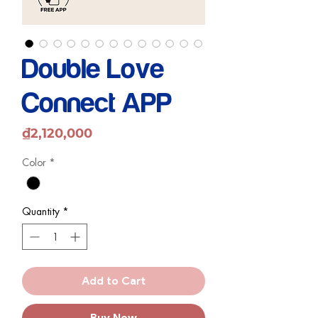
Double Love
Connect APP
Price
₫2,120,000
Color
*
Quantity
*
Add to Cart
Buy Now