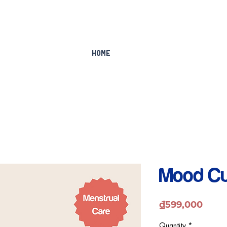
Home
Mood C
Price
₫599,000
Quantity
*