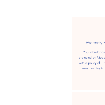
​Warranty 
Your vibrator or
protected by Moo
with a policy of 1
new machine in 