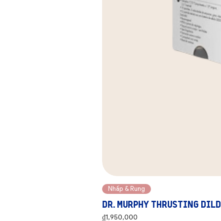
Nhấp & Rung
Dr. Murphy Thrusting Dil
Price
₫1,950,000