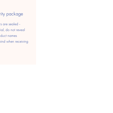
rity package
s are sealed -
ial, do not reveal
oduct names
mind when receiving