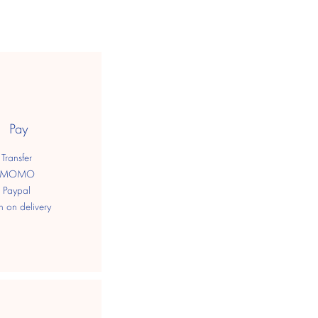
Pay
Transfer
MOMO
Paypal
h on delivery