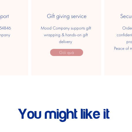
port
Gift giving service
Secu
554846
Mood Company supports gift
Order
mpany
wrapping & hands-on gift
confident
delivery
pr
​ Peace of 
Gói quà
You might like it