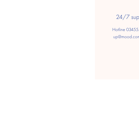
24/7 sup
Hotline 0345
up@mood.co