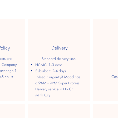
Policy
Delivery
ders are
Standard delivery time:
d Company
HCMC: 1-3 days
 Exchange 1
​Suburban: 2-4 days
​
48 hours
​Cas
Need it urgently? Mood has
a 9AM - 9PM Super Express
Delivery service in Ho Chi
Minh City