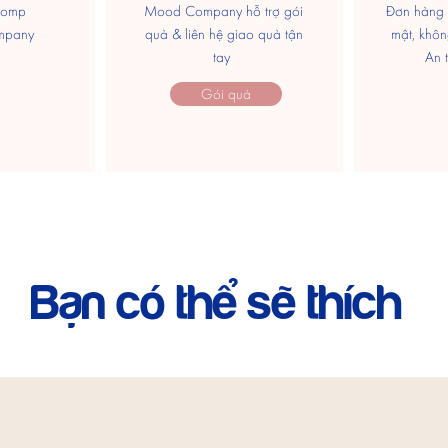
comp
Mood Company hỗ trợ gói
Đơn hàng 
mpany
quà & liên hệ giao quà tận
mật, khôn
tay
​An 
Gói quà
Bạn có thể sẽ thích