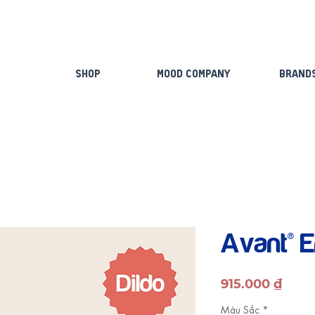
Shop
Mood Company
Brand
Avant® E
Giá
915.000 ₫
Màu Sắc
*