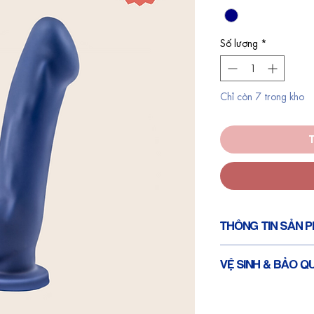
Số lượng
*
Chỉ còn 7 trong kho
THÔNG TIN SẢN 
Chiều dài toàn bộ
VỆ SINH & BẢO Q
Chiều dài thân: 6
Chiều rộng: 1.5 I
Rửa sạch dưới vòi n
Cảm giác chân th
Cất tại nơi khô ráo t
Cấu trúc silicone