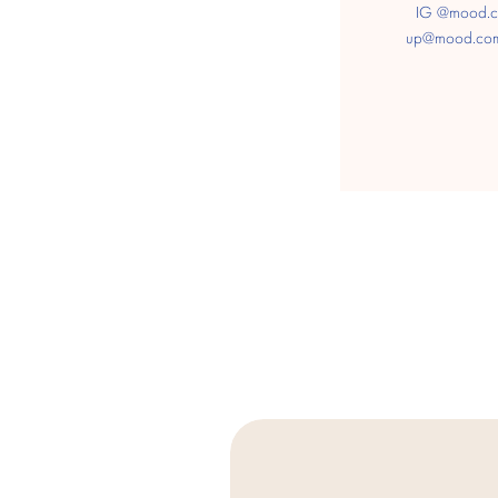
IG @mood.
up@mood.co