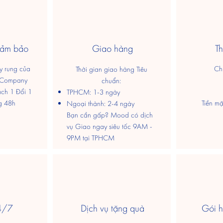
đảm bảo
Giao hàng
T
 rung của
Ch
Thời gian giao hàng Tiêu
 Company
chuẩn:
ách 1 Đổi 1
TPHCM: 1-3 ngày
g 48h
​Tiền m
​Ngoại thành: 2-4 ngày
Bạn cần gấp? Mood có dịch
vụ Giao ngay siêu tốc 9AM -
9PM tại TPHCM
4/7
Dịch vụ tặng quà
Gói h