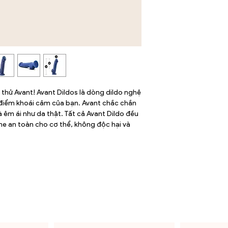
trực tiếp
ngoài mềm mại
Tránh sử dụng cùng G
Hình dáng cong n
hư hại bề mặt
Làm từ Platinum 
liệu, Phthalates, 
ãy thử Avant! Avant Dildos là dòng dildo nghệ
 điểm khoái cảm của bạn. Avant chắc chắn
 êm ái như da thật. Tất cả Avant Dildo đều
ne an toàn cho cơ thể, không độc hại và