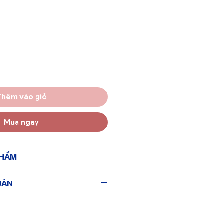
Thêm vào giỏ
Mua ngay
PHẨM
: 7.5 Inch - 19.05cm
UẢN
 Inch - 15.25cm
nch -3.8cm
ước lạnh cùng xà phòng nhẹ
ật, đằm tay
hoáng mát, tránh tiếp xúc với nhiệt
 đôi - bên trong vững chãi, bên