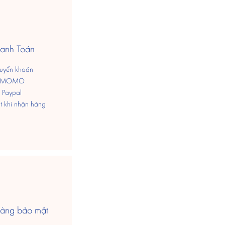
hanh Toán
uyển khoản
MOMO
Paypal
ặt khi nhận hàng
àng bảo mật