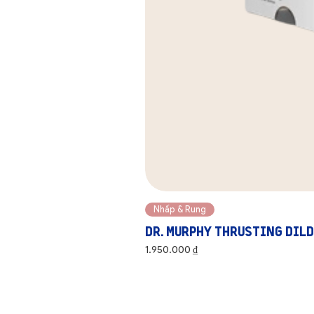
Nhấp & Rung
Dr. Murphy Thrusting Dil
Giá
1.950.000 ₫