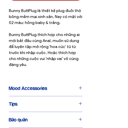
Bunny ButtPlug là thiết kế plug đuôi thỏ
bông mềm mại xinh xắn. Nay có mặt với
02 màu: hồng baby & trắng.
Bunny ButtPlug thích hợp cho những ai
mới bắt đầu cùng Anal, muốn sử dụng
để luyện tập mở rộng 'hoa cúc' từ từ
trước khi nhập cuộc. Hoặc thích hợp
cho những cuộc vui 'nhập vai' vô cùng
đáng yêu.
Mood Accessories
Mood Accessories là dòng sản phẩm
Tips
phụ kiện được Mood Company tuyển
chọn với tiêu chí chất lượng và đặc biệt
Sử dụng thêm nhiều Gel bôi trơn giúp
là đề cao tính thẩm mỹ.
Bảo quản
chuyển động mượt mà hơn.
#PrettyAndProud Mood hy vọng những
Bạn nên sử dụng Butt Plug trước để giúp