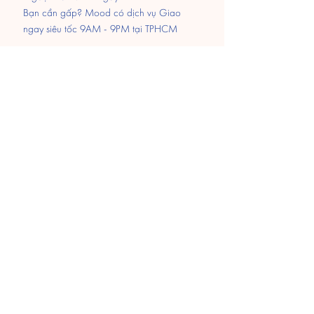
Bạn cần gấp? Mood có dịch vụ Giao
ngay siêu tốc 9AM - 9PM tại TPHCM
Thanh Toán
Chuyển khoản
MOMO
Paypal
​Tiền mặt khi nhận hàng
Hỗ trợ 24/7