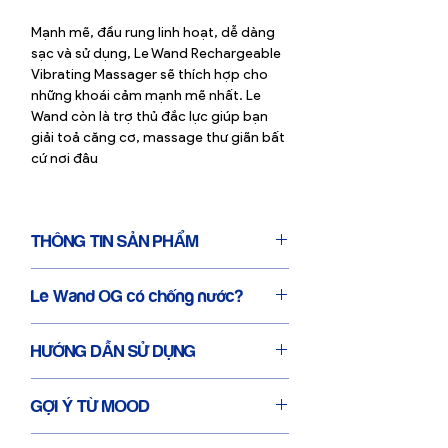
Mạnh mẽ, đầu rung linh hoạt, dễ dàng
sạc và sử dụng, Le Wand Rechargeable
Vibrating Massager sẽ thích hợp cho
những khoái cảm mạnh mẽ nhất. Le
Wand còn là trợ thủ đắc lực giúp bạn
giải toả căng cơ, massage thư giãn bất
cứ nơi đâu
THÔNG TIN SẢN PHẨM
Sản phẩm Chày Rung LeWand đi kèm
Le Wand OG có chống nước?
Hộp sản phẩm lớn (62x34x34), Sách
hướng dẫn, Chày rung, Túi đựng Chày
Le Wand OG không được thiết kế để
rung cao cấp, Dây sạc và set các đầu
HƯỚNG DẪN SỬ DỤNG
ngâm chìm trong nước hay sử dụng khi
nối phù hợp cho tất cả ổ cắm.
tắm hoặc trong vòi hoa sen. Để tránh
Chất liệu/Materials: Body-Safe
Khởi động máy:
Nút (+)
nguy hiểm về điện, bạn vui lòng kiểm tra
GỢI Ý TỪ MOOD
Silicone & ABS
Sử dụng máy:
Nhấn nút (+) để tăng
cổng sạc đã khô trước khi sạc nhé.
Size: 340 (H) x 62 (D) mm
cường độ, (-) để giảm cường độ, (〰️) để
Le Wand Rechargeable OG thích hợp
Đường kính máy/Diameter: 62.18