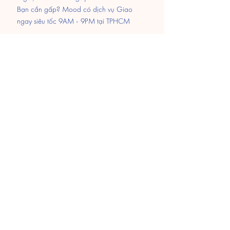
Bạn cần gấp? Mood có dịch vụ Giao
ngay siêu tốc 9AM - 9PM tại TPHCM
Thanh Toán
Chuyển khoản
MOMO
Paypal
​Tiền mặt khi nhận hàng
Hỗ trợ 24/7