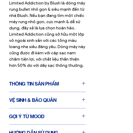
Limited Addiction by Blush là dòng máy
rung bullet nhỏ gọn & siêu mạnh đến từ
nhà Blush. Nếu bạn đang tìm một chiếc
máy rung nhỏ gọn, cực mạnh & dễ sử
dụng, đây sẽ là lựa chọn hoàn hảo.
Limited Addiction cũng sở hữu một lớp
vỏ ngoài xinh xắn với các tông màu
loang nhẹ siêu đáng yêu. Dòng máy này
cũng được đi kèm với cáp sạc nam
châm tiện lợi, với chất liệu thân thiện
hơn 50% do với dây sạc thông thường.
THÔNG TIN SẢN PHẨM
Size: 10.5 x 2.3 (cm)
VỆ SINH & BẢO QUẢN
Thích hợp dùng cho phía ngoài & phía
trong âm đạo
Với bề mặt được phủ lớp silicone mềm
Công nghệ rung RumbleTech tạo hiệu
GỢI Ý TỪ MOOD
mịn, máy rung Limited Addiction by
ứng rung sâu
Blush có thể được vệ sinh dễ dàng dưới
10 kiểu rung gồm: 5 tốc độ rung nhẹ
Limited Addiction by Blush sẽ vô cùng
vòi nước lạnh cùng xà phòng nhẹ và lau
đến mạnh + 5 chế độ rung giật
HƯỚNG DẪN SỬ DỤNG