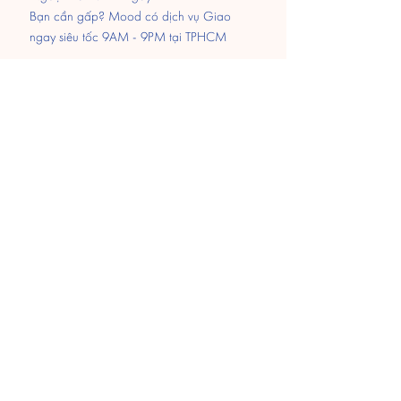
Bạn cần gấp? Mood có dịch vụ Giao
ngay siêu tốc 9AM - 9PM tại TPHCM
Thanh Toán
Chuyển khoản
MOMO
Paypal
​Tiền mặt khi nhận hàng
Hỗ trợ 24/7