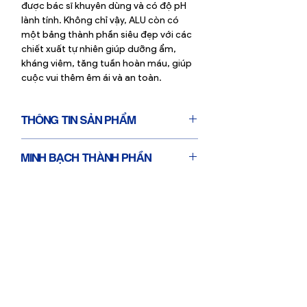
được bác sĩ khuyên dùng và có độ pH
lành tính. Không chỉ vậy, ALU còn có
một bảng thành phần siêu đẹp với các
chiết xuất tự nhiên giúp dưỡng ẩm,
kháng viêm, tăng tuần hoàn máu, giúp
cuộc vui thêm êm ái và an toàn.
THÔNG TIN SẢN PHẨM
Volume: 118ml
MINH BẠCH THÀNH PHẦN
Gel bôi trơn gốc nước
Cảm giác mượt mà, không bết dính
ALU Aloe Lube là loại gel bôi trơn với
Thích hợp sử dụng cùng bao cao su, đồ
danh sách thành phần vô cùng tự nhiên
chơi có bề mặt silicone
và lành tính, cân bằng pH, được các bác
Độ pH: 4
sĩ khuyên dùng & sử dụng các chiết xuất
Thuần chay và không thử nghiệm trên
thảo dược.
động vật
Aloe Leaf Juice (natural moisture)
Propanediol (natural solvent)
Mushroom Extract (promotes blood
flow)