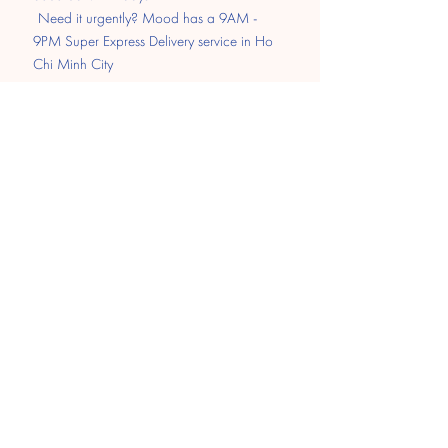
​
Need it urgently? Mood has a 9AM -
9PM Super Express Delivery service in Ho
Chi Minh City
Pay
Transfer
MOMO
Paypal
​Cash on delivery