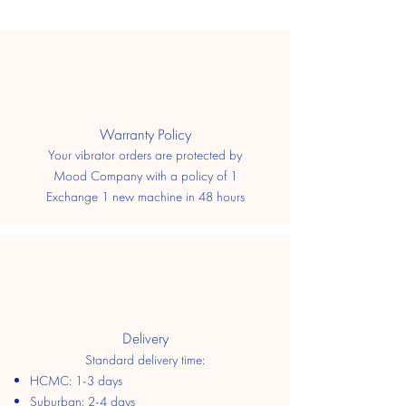
​Warranty Policy
Your vibrator orders are protected by
Mood Company with a policy of 1
Exchange 1 new machine in 48 hours
Delivery
Standard delivery time:
HCMC: 1-3 days
​Suburban: 2-4 days