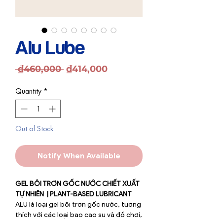
Alu Lube
Regular
Sale
 ₫460,000 
₫414,000
Price
Price
Quantity
*
Out of Stock
Notify When Available
GEL BÔI TRƠN GỐC NƯỚC CHIẾT XUẤT
TỰ NHIÊN | PLANT-BASED LUBRICANT
ALU là loại gel bôi trơn gốc nước, tương
thích với các loại bao cao su và đồ chơi,