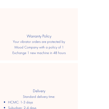
​Warranty Policy
Your vibrator orders are protected by
Mood Company with a policy of 1
Exchange 1 new machine in 48 hours
Delivery
Standard delivery time:
HCMC: 1-3 days
​Suburban: 2-4 days