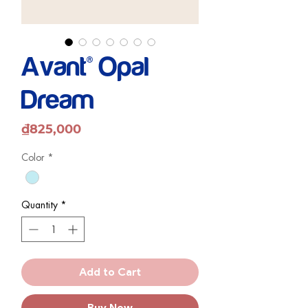
Avant® Opal
Dream
Price
₫825,000
Color
*
Quantity
*
Add to Cart
Buy Now