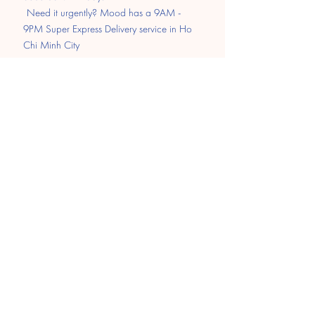
​
Need it urgently? Mood has a 9AM -
9PM Super Express Delivery service in Ho
Chi Minh City
Pay
Transfer
MOMO
Paypal
​Cash on delivery