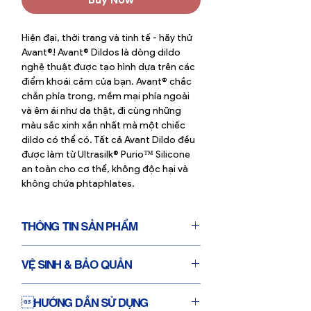
Hiện đại, thời trang và tinh tế - hãy thử
Avant®! Avant® Dildos là dòng dildo
nghệ thuật được tạo hình dựa trên các
điểm khoái cảm của bạn. Avant® chắc
chắn phía trong, mềm mại phía ngoài
và êm ái như da thật, đi cùng những
màu sắc xinh xắn nhất mà một chiếc
dildo có thể có. Tất cả Avant Dildo đều
được làm từ Ultrasilk® Purio™ Silicone
an toàn cho cơ thể, không độc hại và
không chứa phtaphlates.
THÔNG TIN SẢN PHẨM
Chiều dài toàn bộ: 6 Inch = 15.24cm
VỆ SINH & BẢO QUẢN
Chiều dài thân: 5.25 Inch = 13.3cm
Chiều rộng: 1.4 Inch = 3.5cm
Rửa sạch dưới vòi nước lạnh cùng xà
Thiết kế hiện đại, thời trang và đại
HƯỚNG DẪN SỬ DỤNG
phòng nhẹ
diện cho tiếng nói bình đẳng giới