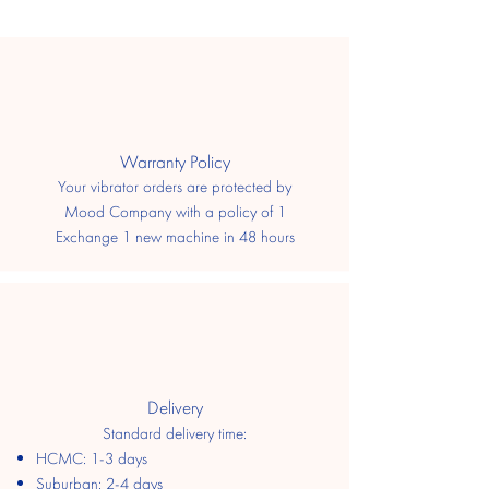
​Warranty Policy
Your vibrator orders are protected by
Mood Company with a policy of 1
Exchange 1 new machine in 48 hours
Delivery
Standard delivery time:
HCMC: 1-3 days
​Suburban: 2-4 days