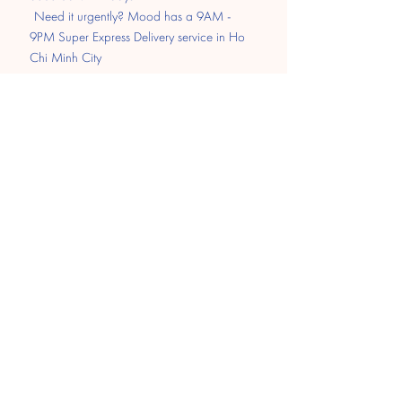
​
Need it urgently? Mood has a 9AM -
9PM Super Express Delivery service in Ho
Chi Minh City
Pay
Transfer
MOMO
Paypal
​Cash on delivery