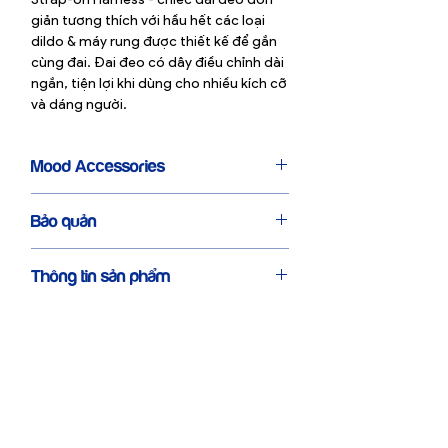
giản tương thích với hầu hết các loại
dildo & máy rung được thiết kế để gắn
cùng đai. Đai đeo có dây điều chỉnh dài
ngắn, tiện lợi khi dùng cho nhiều kích cỡ
và dáng người.
Mood Accessories
Mood Accessories là dòng sản phẩm
Bảo quản
phụ kiện được Mood Company tuyển
chọn với tiêu chí chất lượng và đặc biệt
Bảo quản sản phẩm ở nơi khô ráo hoặc
là đề cao tính thẩm
Thông tin sản phẩm
trong tủ quần áo
mỹ: #PrettyAndProud
Vệ sinh sản phẩm bằng lau nhẹ bằng
Mood hy vọng những món đồ phụ kiện
Đai đeo có dây điều chỉnh
khăn
này cũng sẽ là món trang trí tự hào có
mặt trong phòng ngủ của bạn.