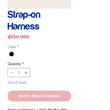
Strap-on
Harness
Price
₫250,000
Color
*
Quantity
*
Out of Stock
Notify When Available
Strap-on Harness - chiếc đai đeo đơn