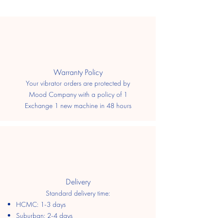
​Warranty Policy
Your vibrator orders are protected by
Mood Company with a policy of 1
Exchange 1 new machine in 48 hours
Delivery
Standard delivery time:
HCMC: 1-3 days
​Suburban: 2-4 days