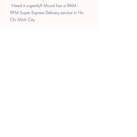
​
Need it urgently? Mood has a 9AM -
9PM Super Express Delivery service in Ho
Chi Minh City
Pay
Transfer
MOMO
Paypal
​Cash on delivery