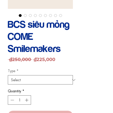
BCS siêu mỏng
COME
Smilemakers
Regular
Sale
 ₫250,000 
₫225,000
Price
Price
Type
*
Quantity
*