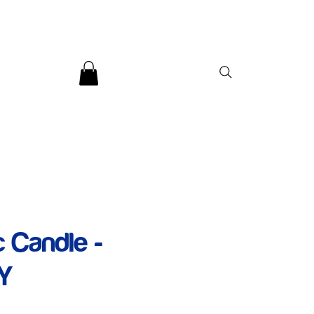
 Candle -
Y