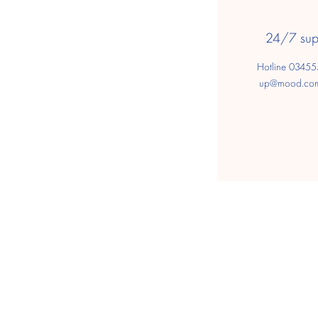
24/7 sup
Hotline 0345
up@mood.co