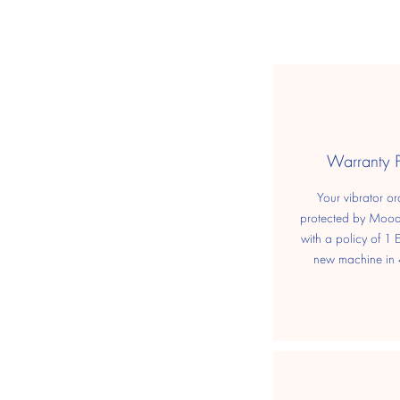
​Warranty 
Your vibrator or
protected by Moo
with a policy of 1
new machine in 