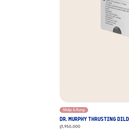
Nhấp & Rung
Dr. Murphy Thrusting Dil
Price
₫1,950,000