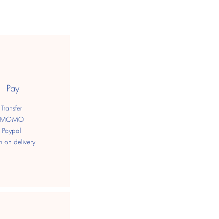
Pay
Transfer
MOMO
Paypal
h on delivery