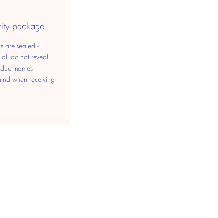
rity package
s are sealed -
ial, do not reveal
oduct names
mind when receiving