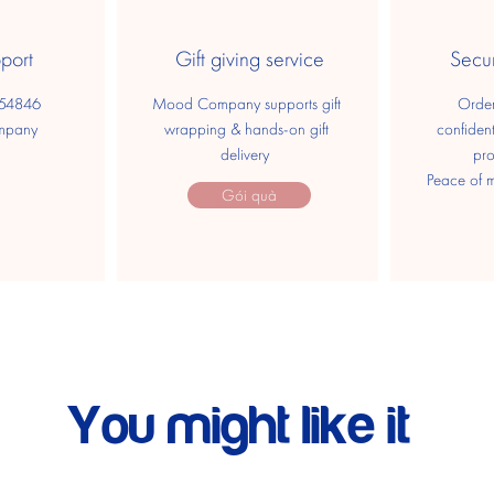
port
Gift giving service
Secu
554846
Mood Company supports gift
Order
mpany
wrapping & hands-on gift
confident
delivery
pr
​ Peace of 
Gói quà
You might like it