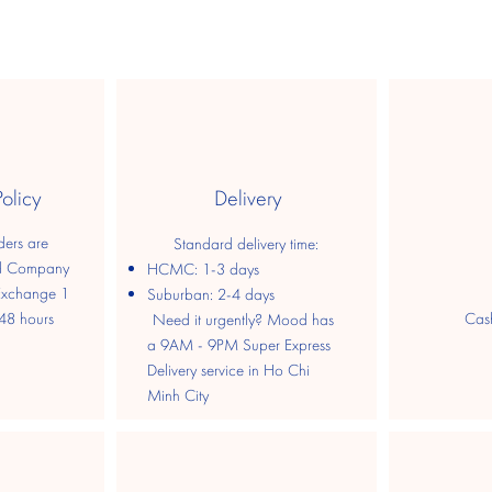
Policy
Delivery
ders are
Standard delivery time:
d Company
HCMC: 1-3 days
 Exchange 1
​Suburban: 2-4 days
​
48 hours
​Cas
Need it urgently? Mood has
a 9AM - 9PM Super Express
Delivery service in Ho Chi
Minh City