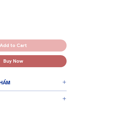
Add to Cart
Buy Now
PHẨM
g
 cần sử dụng
cho sức khoẻ
n
úp nến cháy đều hơn