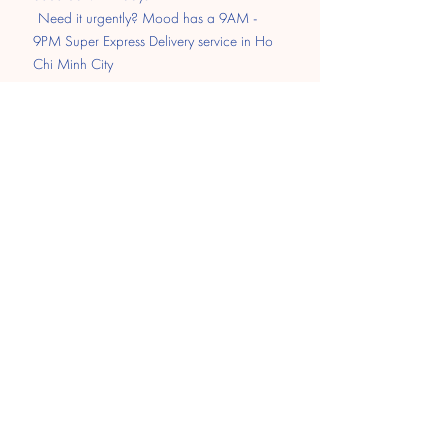
​
Need it urgently? Mood has a 9AM -
9PM Super Express Delivery service in Ho
Chi Minh City
Pay
Transfer
MOMO
Paypal
​Cash on delivery