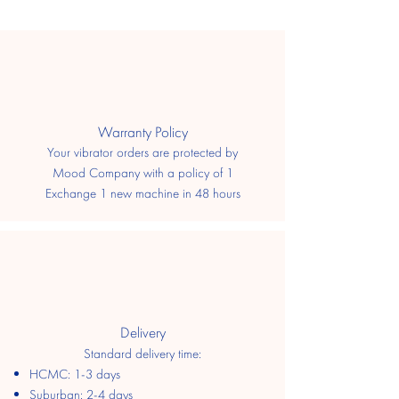
​Warranty Policy
Your vibrator orders are protected by
Mood Company with a policy of 1
Exchange 1 new machine in 48 hours
Delivery
Standard delivery time:
HCMC: 1-3 days
​Suburban: 2-4 days