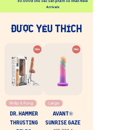
30.000đ cho các sản phẩm có nhãn New
Arrivals
​được yêu thích
Nhấp & Rung
Large
Dr. Hammer
Avant®
Thrusting
Sunrise Gaze