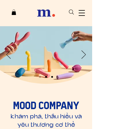
mood company
khám phá,
thấu hiểu và
yêu thương
​ cơ thể