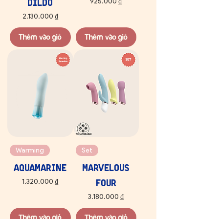
Dildo
Giá
925.000 ₫
Giá
2.130.000 ₫
Thêm vào giỏ
Thêm vào giỏ
Warming
Set
Aquamarine
Marvelous
Four
Giá
1.320.000 ₫
Giá
3.180.000 ₫
Thêm vào giỏ
Thêm vào giỏ