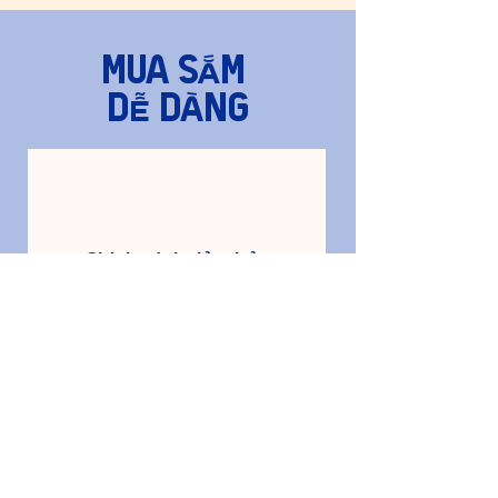
Mua sắm ​
dễ dàng
​Chính sách đảm bảo
Đơn hàng của bạn được Mood
Company bảo vệ với chính sách 1
Đổi 1 trong 48h
Chính sách đảm bảo